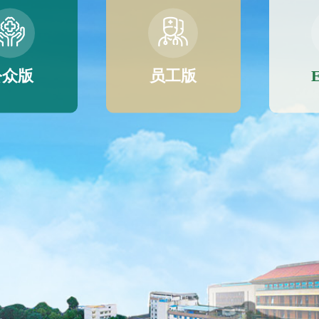
公众版
员工版
E