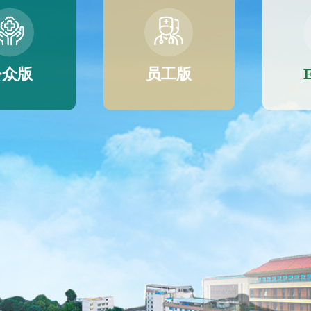
公众版
员工版
E