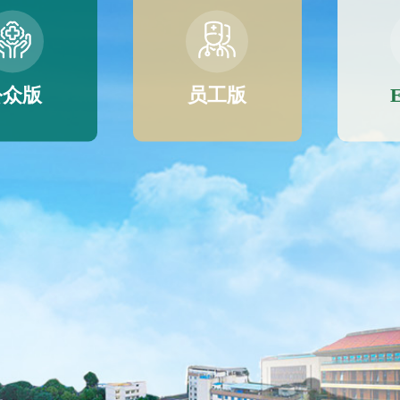
公众版
员工版
E