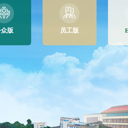
公众版
员工版
E