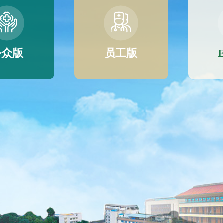
公众版
员工版
E