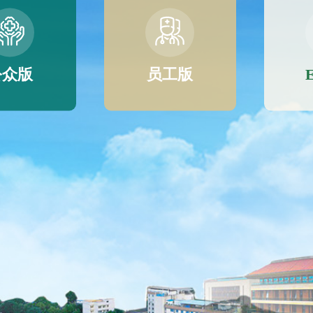
公众版
员工版
E