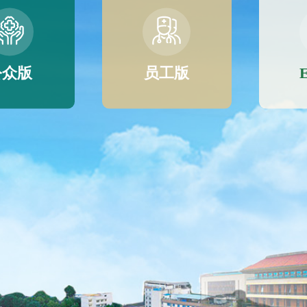
公众版
员工版
E